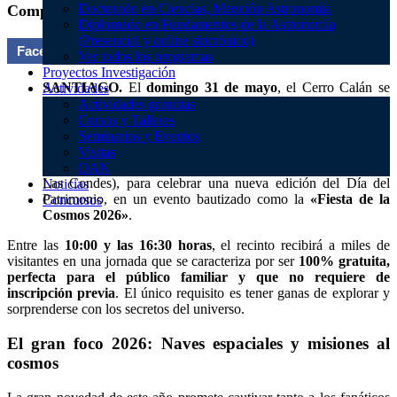
Doctorado en Ciencias, Mención Astronomía
Compartir en:
Diplomado en Fundamentos de la Astronomía
(Presencial y online sincrónico)
Facebook
Twitter
Linkedin
Ver todos los programas
Proyectos Investigación
SANTIAGO.
El
domingo 31 de mayo
, el Cerro Calán se
Actividades
transformará en el epicentro de la divulgación científica del
Actividades gratuitas
país. El Departamento de Astronomía de la Facultad de
Cursos y Talleres
Ciencias Físicas y Matemáticas (FCFM) de la Universidad de
Seminarios y Eventos
Chile abrirá las puertas del histórico Observatorio
Visitas
Astronómico Nacional (Calle Camino el Observatorio 1515,
OAN
Las Condes), para celebrar una nueva edición del Día del
Noticias
Patrimonio, en un evento bautizado como la
«Fiesta de la
Concursos
Cosmos 2026»
.
Entre las
10:00 y las 16:30 horas
, el recinto recibirá a miles de
visitantes en una jornada que se caracteriza por ser
100% gratuita,
perfecta para el público familiar y que no requiere de
inscripción previa
. El único requisito es tener ganas de explorar y
sorprenderse con los secretos del universo.
El gran foco 2026: Naves espaciales y misiones al
cosmos