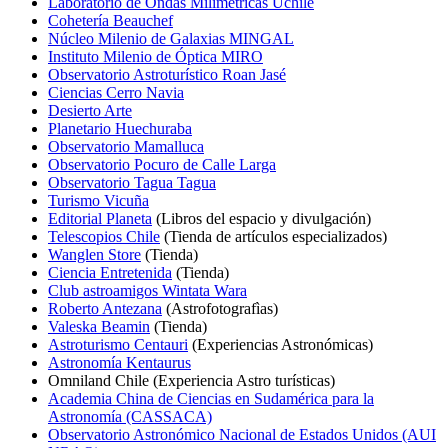
Laboratorio de Ondas Milimétricas Uchile
Cohetería Beauchef
Núcleo Milenio de Galaxias MINGAL
Instituto Milenio de Óptica MIRO
Observatorio Astroturístico Roan Jasé
Ciencias Cerro Navia
Desierto Arte
Planetario Huechuraba
Observatorio Mamalluca
Observatorio Pocuro de Calle Larga
Observatorio Tagua Tagua
Turismo Vicuña
Editorial Planeta
(Libros del espacio y divulgación)
Telescopios Chile
(Tienda de artículos especializados)
Wanglen Store
(Tienda)
Ciencia Entretenida
(Tienda)
Club astroamigos Wintata Wara
Roberto Antezana
(Astrofotografìas)
Valeska Beamin
(Tienda)
Astroturismo Centauri
(Experiencias Astronómicas)
Astronomía Kentaurus
Omniland Chile (Experiencia Astro turísticas)
Academia China de Ciencias en Sudamérica para la
Astronomía (CASSACA)
Observatorio Astronómico Nacional de Estados Unidos (AUI