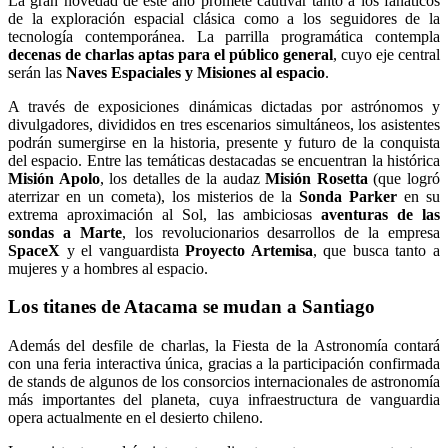
La gran novedad de este año promete cautivar tanto a los fanáticos
de la exploración espacial clásica como a los seguidores de la
tecnología contemporánea. La parrilla programática contempla
decenas de charlas aptas para el público general
, cuyo eje central
serán las
Naves Espaciales y Misiones al espacio
.
A través de exposiciones dinámicas dictadas por astrónomos y
divulgadores, divididos en tres escenarios simultáneos, los asistentes
podrán sumergirse en la historia, presente y futuro de la conquista
del espacio. Entre las temáticas destacadas se encuentran la histórica
Misión Apolo
, los detalles de la audaz
Misión Rosetta
(que logró
aterrizar en un cometa), los misterios de la
Sonda Parker
en su
extrema aproximación al Sol, las ambiciosas
aventuras de las
sondas a Marte
, los revolucionarios desarrollos de la empresa
SpaceX
y el vanguardista
Proyecto Artemisa
, que busca tanto a
mujeres y a hombres al espacio.
Los titanes de Atacama se mudan a Santiago
Además del desfile de charlas, la Fiesta de la Astronomía contará
con una feria interactiva única, gracias a la participación confirmada
de stands de algunos de los consorcios internacionales de astronomía
más importantes del planeta, cuya infraestructura de vanguardia
opera actualmente en el desierto chileno.