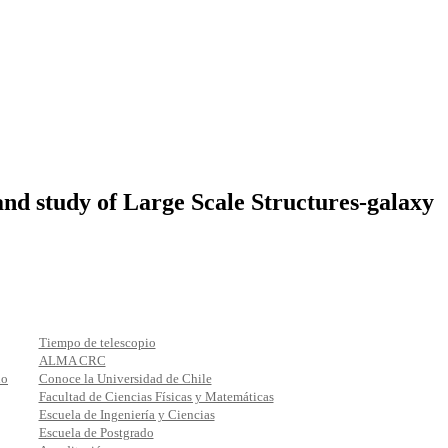
 and study of Large Scale Structures-galaxy
Tiempo de telescopio
ALMA CRC
io
Conoce la Universidad de Chile
Facultad de Ciencias Físicas y Matemáticas
Escuela de Ingeniería y Ciencias
Escuela de Postgrado