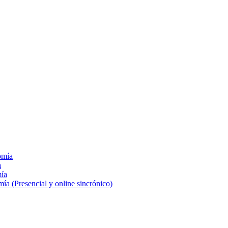
omía
a
mía
a (Presencial y online sincrónico)