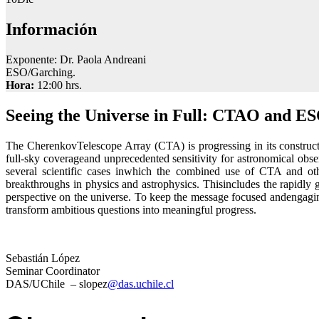
Información
Exponente: Dr. Paola Andreani
ESO/Garching.
Hora:
12:00 hrs.
Seeing the Universe in Full: CTAO and ESO
The CherenkovTelescope Array (CTA) is progressing in its construct
full-sky coverageand unprecedented sensitivity for astronomical obs
several scientific cases inwhich the combined use of CTA and oth
breakthroughs in physics and astrophysics. Thisincludes the rapidly 
perspective on the universe. To keep the message focused andengaging
transform ambitious questions into meaningful progress.
Sebastián López
Seminar Coordinator
DAS/UChile – slopez
@das.uchile.cl