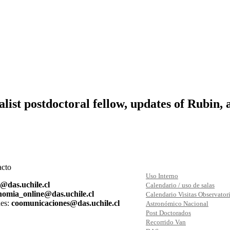
list postdoctoral fellow, updates of Rubin,
acto
Uso Interno
s@das.uchile.cl
Calendario / uso de salas
nomia_online@das.uchile.cl
Calendario Visitas Observator
es:
coomunicaciones@das.uchile.cl
Astronómico Nacional
Post Doctorados
Recorrido Van