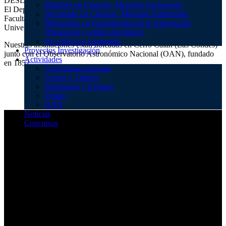
DESDE 1965 A LA FECHA ACTUAL
Magíster en Ciencias, Mención Astronomía
El Departamento de Astronomía (DAS) fue
creado en 1965
por la
Doctorado en Ciencias, Mención Astronomía
Facultad de Ciencias Físicas y Matemáticas (FCFM) de la
Diplomado en Fundamentos de la Astronomía
Universidad de Chile.
(Presencial y online sincrónico)
Ver todos los programas
Nuestras instalaciones están ubicadas en Cerro Calán (Las Condes)
Proyectos Investigación
junto con el Observatorio Astronómico Nacional (OAN), fundado
Actividades
en 1852.
Actividades gratuitas
Cursos y Talleres
Seminarios y Eventos
Visitas
OAN
Noticias
Concursos