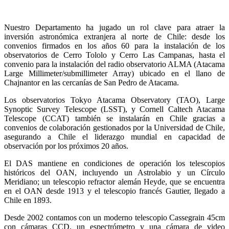
Nuestro Departamento ha jugado un rol clave para atraer la
inversión astronómica extranjera al norte de Chile: desde los
convenios firmados en los años 60 para la instalación de los
observatorios de Cerro Tololo y Cerro Las Campanas, hasta el
convenio para la instalación del radio observatorio ALMA (Atacama
Large Millimeter/submillimeter Array) ubicado en el llano de
Chajnantor en las cercanías de San Pedro de Atacama.
Los observatorios Tokyo Atacama Observatory (TAO), Large
Synoptic Survey Telescope (LSST), y Cornell Caltech Atacama
Telescope (CCAT) también se instalarán en Chile gracias a
convenios de colaboración gestionados por la Universidad de Chile,
asegurando a Chile el liderazgo mundial en capacidad de
observación por los próximos 20 años.
El DAS mantiene en condiciones de operación los telescopios
históricos del OAN, incluyendo un Astrolabio y un Círculo
Meridiano; un telescopio refractor alemán Heyde, que se encuentra
en el OAN desde 1913 y el telescopio francés Gautier, llegado a
Chile en 1893.
Desde 2002 contamos con un moderno telescopio Cassegrain 45cm
con cámaras CCD, un espectrómetro y una cámara de video