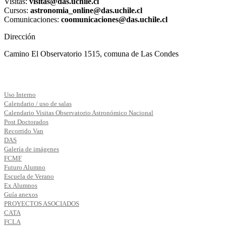
Visitas:
visitas@das.uchile.cl
Cursos:
astronomia_online@das.uchile.cl
Comunicaciones:
coomunicaciones@das.uchile.cl
Dirección
Camino El Observatorio 1515, comuna de Las Condes
Uso Interno
Calendario / uso de salas
Calendario Visitas Observatorio Astronómico Nacional
Post Doctorados
Recorrido Van
DAS
Galería de imágenes
FCMF
Futuro Alumno
Escuela de Verano
Ex Alumnos
Guía anexos
PROYECTOS ASOCIADOS
CATA
FCLA