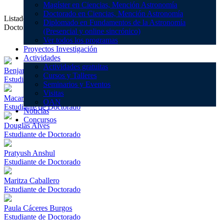
Magíster en Ciencias, Mención Astronomía
Doctorado en Ciencias, Mención Astronomía
Listado de los integrantes que componen nuestro grupo de
Diplomado en Fundamentos de la Astronomía
Doctoradoen la facultad de astronomía
(Presencial y online sincrónico)
Ver todos los programas
Proyectos Investigación
Actividades
Actividades gratuitas
Benjamin Collins
Cursos y Talleres
Estudiante de Doctorado
Seminarios y Eventos
Visitas
Macarena Cadiz
OAN
Estudiante de Doctorado
Noticias
Concursos
Douglas Alves
Estudiante de Doctorado
Pratyush Anshul
Estudiante de Doctorado
Maritza Caballero
Estudiante de Doctorado
Paula Cáceres Burgos
Estudiante de Doctorado