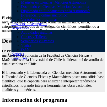
Magíster en Ciencias, Mención Astronomía
Astronomía
Doctorado en Ciencias, Mención Astronomía
Diplomado en Fundamentos de la Astronomía
(Presencial y online sincrónico)
El objetivo de nuestra Licenciatura es formar graduados del más alto
Ver todos los programas
nivel académico con una base sólida en matemática, física,
Proyectos Investigación
astronomía y métodos de investigación científicos, permitiendo a
Actividades
nuestros alumnos desarrollar, la capacidad de autoaprendizaje.
Actividades gratuitas
Cursos y Talleres
Descripción del programa
Seminarios y Eventos
Visitas
OAN
Desde su creación en el año 1965, la Licenciatura en Ciencias
Noticias
mención en Astronomía de la Facultad de Ciencias Físicas y
Concursos
Matemáticas de la Universidad de Chile ha liderado el desarrollo de
esta disciplina en Chile.
El Licenciado y la Licenciada en Ciencias mención Astronomía de
la Facultad de Ciencias Físicas y Matemáticas posee una sólida base
científica, que le capacita para analizar e interpretar fenómenos
astrofísicos, logrando integrar herramientas observacionales,
analíticas y numéricas.
Información del programa