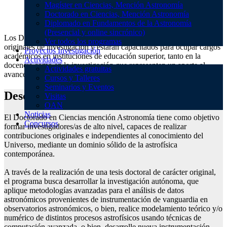
Magíster en Ciencias, Mención Astronomía
Astronomía
Doctorado en Ciencias, Mención Astronomía
Diplomado en Fundamentos de la Astronomía
(Presencial y online sincrónico)
Los Doctores formados por el Programa podrán realizar aportes
Ver todos los programas
originales de investigación y estarán capacitados para ocupar cargos
Proyectos Investigación
académicos en instituciones de educación superior, tanto en la
Actividades
docencia como en la investigación que representen un aporte al
Actividades gratuitas
avance de esta disciplina científica.
Cursos y Talleres
Seminarios y Eventos
Descripción del programa
Visitas
OAN
Noticias
El Doctorado en Ciencias mención Astronomía tiene como objetivo
Concursos
formar investigadores/as de alto nivel, capaces de realizar
contribuciones originales e independientes al conocimiento del
Universo, mediante un dominio sólido de la astrofísica
contemporánea.
A través de la realización de una tesis doctoral de carácter original,
el programa busca desarrollar la investigación autónoma, que
aplique metodologías avanzadas para el análisis de datos
astronómicos provenientes de instrumentación de vanguardia en
observatorios astronómicos, o bien, realice modelamiento teórico y/o
numérico de distintos procesos astrofísicos usando técnicas de
computación avanzada, o bien, desarrolle nueva instrumentación