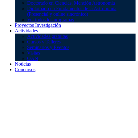
Doctorado en Ciencias, Mención Astronomía
Postgrado
Diplomado en Fundamentos de la Astronomía
(Presencial y online sincrónico)
Ver todos los programas
Proyectos Investigación
Actividades
Actividades gratuitas
Cursos y Talleres
Seminarios y Eventos
Visitas
OAN
Noticias
Concursos