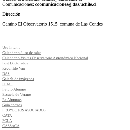
Comunicaciones:
coomunicaciones@das.uchile.cl
Dirección
Camino El Observatorio 1515, comuna de Las Condes
Uso Interno
Calendario / uso de salas
Calendario Visitas Observatorio Astronómico Nacional
Post Doctorados
Recorrido Van
DAS
Galería de imágenes
FCMF
Futuro Alumno
Escuela de Verano
Ex Alumnos
Guía anexos
PROYECTOS ASOCIADOS
CATA
FCLA
CASSACA