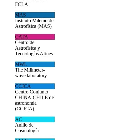
FCLA
MAS
Instituto Milenio de
Astrofísica (MAS)
CATA
Centro de
Astrofísica y
Tecnologías Afines
MWL
The Milimeter-
wave laboratory
CCJCA
Centro Conjunto
CHINA-CHILE de
astronomía
(CCJCA)
AC
Anillo de
Cosmología