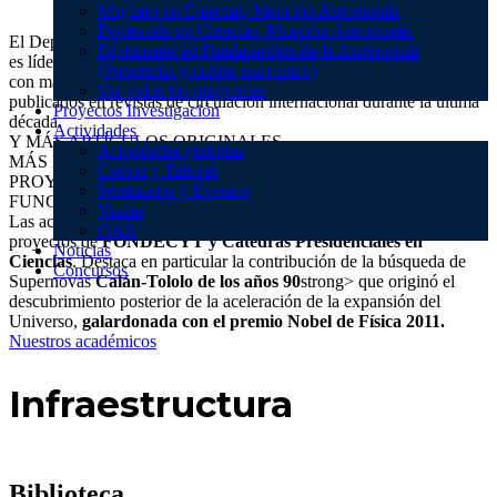
Magíster en Ciencias, Mención Astronomía
Doctorado en Ciencias, Mención Astronomía
El Departamento de Astronomía (DAS) de la Universidad de Chile
Diplomado en Fundamentos de la Astronomía
es líder en investigación de frontera en nuestro país, contribuyendo
(Presencial y online sincrónico)
con más de 500 artículos de investigación originales con referato
Ver todos los programas
publicados en revistas de circulación internacional durante la última
Proyectos Investigación
década.
Actividades
Y MÁS ARTÍCULOS ORIGINALES
Actividades gratuitas
MÁS DE 100 INTEGRANTES INVESTIGANGO DÍA A DÍA
Cursos y Talleres
PROYECTOS DE INVESTIGACIÓN APROBADOS Y
Seminarios y Eventos
FUNCIONANDO
Visitas
Las actividades de investigación han sido financiadas por numerosos
OAN
proyectos de
FONDECYT y Cátedras Presidenciales en
Noticias
Ciencias
. Destaca en particular la contribución de la búsqueda de
Concursos
Supernovas
Calán-Tololo de los años 90
strong> que originó el
descubrimiento posterior de la aceleración de la expansión del
Universo,
galardonada con el premio Nobel de Física 2011.
Nuestros académicos
Infra
estructura
Biblioteca