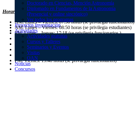
Doctorado en Ciencias, Mención Astronomía
Diplomado en Fundamentos de la Astronomía
Horarios:
(Presencial y online sincrónico)
Ver todos los programas
AM: Lunes – Viernes: 07:50 horas (se privilegia funcionarios)
Proyectos Investigación
AM: Lunes – Viernes: 08:50 horas (se privilegia estudiantes)
Actividades
PM: Lunes – Jueves: 17:18 (se privilegia funcionarios )
Actividades gratuitas
PM: Lunes – Jueves: 17:45 horas (se privilegia estudiantes)
Cursos y Talleres
PM: Lunes – Jueves: 18:18 horas (se privilegia funcionarios)
Seminarios y Eventos
PM: Viernes: 15:03 (se privilegia funcionarios)
Visitas
PM: Viernes: 15:20 horas (se privilegia estudiantes)
OAN
PM: Viernes: 15:48 horas (se privilegia funcionarios)
Noticias
Concursos