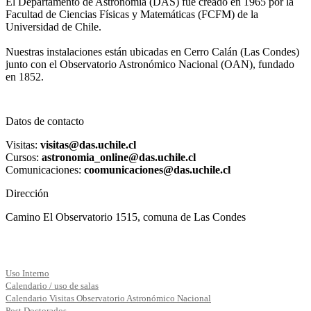
El Departamento de Astronomía (DAS) fue creado en 1965 por la
Facultad de Ciencias Físicas y Matemáticas (FCFM) de la
Universidad de Chile.
Nuestras instalaciones están ubicadas en Cerro Calán (Las Condes)
junto con el Observatorio Astronómico Nacional (OAN), fundado
en 1852.
Datos de contacto
Visitas:
visitas@das.uchile.cl
Cursos:
astronomia_online@das.uchile.cl
Comunicaciones:
coomunicaciones@das.uchile.cl
Dirección
Camino El Observatorio 1515, comuna de Las Condes
Uso Interno
Calendario / uso de salas
Calendario Visitas Observatorio Astronómico Nacional
Post Doctorados