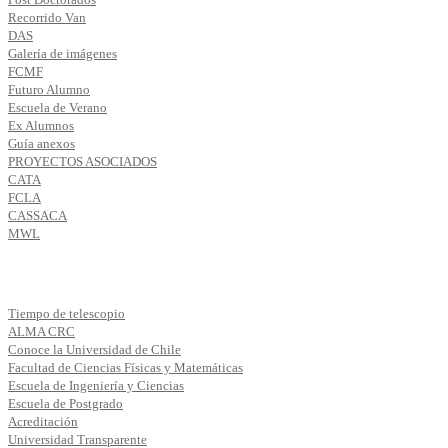
Recorrido Van
DAS
Galería de imágenes
FCMF
Futuro Alumno
Escuela de Verano
Ex Alumnos
Guía anexos
PROYECTOS ASOCIADOS
CATA
FCLA
CASSACA
MWL
Tiempo de telescopio
ALMA CRC
Conoce la Universidad de Chile
Facultad de Ciencias Físicas y Matemáticas
Escuela de Ingeniería y Ciencias
Escuela de Postgrado
Acreditación
Universidad Transparente