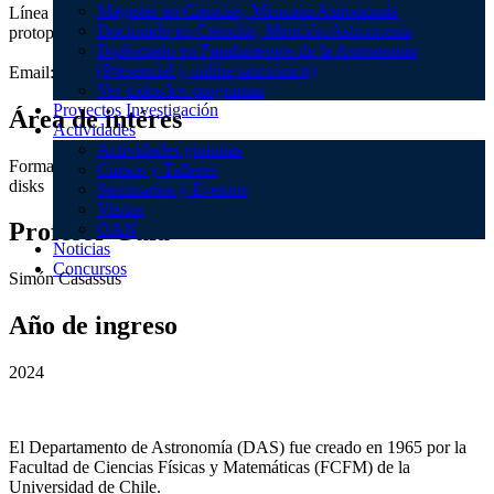
Magíster en Ciencias, Mención Astronomía
Línea de investigación: Formación planetaria/ Discos
Doctorado en Ciencias, Mención Astronomía
protoplanetarios/Circumpoanetary disks
Diplomado en Fundamentos de la Astronomía
(Presencial y online sincrónico)
Email:
danilo.sepulveda@ug.uchile.cl
Ver todos los programas
Proyectos Investigación
Área de intéres
Actividades
Actividades gratuitas
Formación planetaria/ Discos protoplanetarios/Circumpoanetary
Cursos y Talleres
disks
Seminarios y Eventos
Visitas
Profesor Guía
OAN
Noticias
Concursos
Simón Casassus
Año de ingreso
2024
El Departamento de Astronomía (DAS) fue creado en 1965 por la
Facultad de Ciencias Físicas y Matemáticas (FCFM) de la
Universidad de Chile.