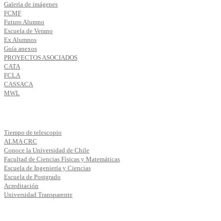
Galería de imágenes
FCMF
Futuro Alumno
Escuela de Verano
Ex Alumnos
Guía anexos
PROYECTOS ASOCIADOS
CATA
FCLA
CASSACA
MWL
Tiempo de telescopio
ALMA CRC
Conoce la Universidad de Chile
Facultad de Ciencias Físicas y Matemáticas
Escuela de Ingeniería y Ciencias
Escuela de Postgrado
Acreditación
Universidad Transparente