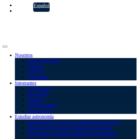
Español
English
(
Inglés
)
Nosotros
Acerca del DAS
Galerias
CNTAC
Convenios
Integrantes
Académicos
Doctorado
Magister
Postdoctorados
Funcionarios
Estudiar astronomía
Licenciatura en Ciencias, Mención Astronomía
Magíster en Ciencias, Mención Astronomía
Doctorado en Ciencias, Mención Astronomía
Diplomado en Fundamentos de la Astronomía