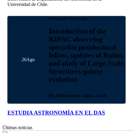
Universidad de Chile.
Seminario destacado
Introduction of the
KIPAC observing
specialist postdoctoral
fellow, updates of Rubin,
26
Ago
and study of Large Scale
Structures-galaxy
evolution
Dr. Minhee Hyun
| Inicio: 12:00
+
ESTUDIA ASTRONOMÍA EN EL DAS
Últimas noticias