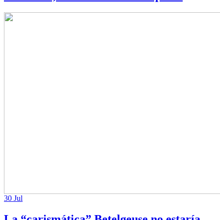
30 Jul
La “carismática” Betelgeuse no estaría