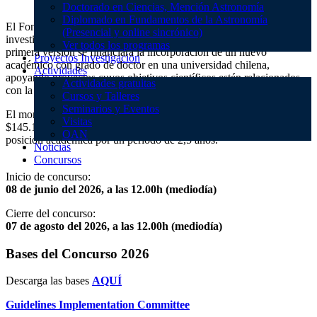
Doctorado en Ciencias, Mención Astronomía
Diplomado en Fundamentos de la Astronomía
El Fondo Simons/Chile busca apoyar la contratación de
(Presencial y online sincrónico)
investigadores permanentes en instituciones chilenas. En esta
Ver todos los programas
primera versión se financiará la incorporación de un nuevo
Proyectos Investigación
académico con grado de doctor en una universidad chilena,
Actividades
apoyando proyectos cuyos objetivos científicos estén relacionados
Actividades gratuitas
con la ciencia del Simons Observatory.
Cursos y Talleres
Seminarios y Eventos
El monto máximo a adjudicar para el concurso 2026 es de
Visitas
$145.122.000 CLP, correspondiente al financiamiento de una
OAN
posición académica por un período de 2,5 años.
Noticias
Concursos
Inicio de concurso:
08 de junio del 2026, a las 12.00h (mediodía)
Cierre del concurso:
07 de agosto del 2026, a las 12.00h (mediodía)
Bases del Concurso 2026
Descarga las bases
AQUÍ
Guidelines Implementation Committee