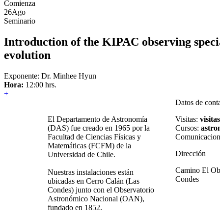
Comienza
26
Ago
Seminario
Introduction of the KIPAC observing specia
evolution
Exponente: Dr. Minhee Hyun
Hora:
12:00 hrs.
+
Datos de cont
El Departamento de Astronomía
Visitas:
visita
(DAS) fue creado en 1965 por la
Cursos:
astro
Facultad de Ciencias Físicas y
Comunicacion
Matemáticas (FCFM) de la
Dirección
Universidad de Chile.
Camino El Obs
Nuestras instalaciones están
Condes
ubicadas en Cerro Calán (Las
Condes) junto con el Observatorio
Astronómico Nacional (OAN),
fundado en 1852.