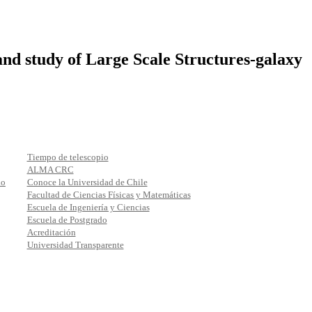
 and study of Large Scale Structures-galaxy
Tiempo de telescopio
ALMA CRC
io
Conoce la Universidad de Chile
Facultad de Ciencias Físicas y Matemáticas
Escuela de Ingeniería y Ciencias
Escuela de Postgrado
Acreditación
Universidad Transparente