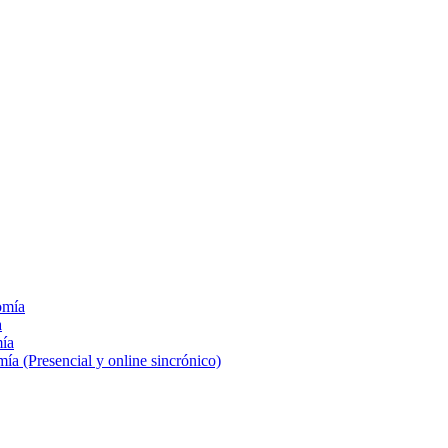
omía
a
mía
a (Presencial y online sincrónico)