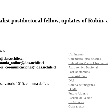
list postdoctoral fellow, updates of Rubin,
acto
Uso Interno
s@das.uchile.cl
Calendario / uso de salas
nomia_online@das.uchile.cl
Calendario Visitas Observator
es:
coomunicaciones@das.uchile.cl
Astronómico Nacional
Post Doctorados
Recorrido Van
DAS
ervatorio 1515, comuna de Las
Galería de imágenes
FCMF
Futuro Alumno
Escuela de Verano
Ex Alumnos
Guía anexos