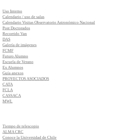
Uso Interno
Calendario / uso de salas
Calendario Visitas Observatorio Astronómico Nacional
Post Doctorados
Recorrido Van
DAS
Galería de imágenes
FCMF
Futuro Alumno
Escuela de Verano
Ex Alumnos
Guía anexos
PROYECTOS ASOCIADOS
CATA
FCLA
CASSACA
MWL
Tiempo de telescopio
ALMA CRC
Conoce la Universidad de Chile