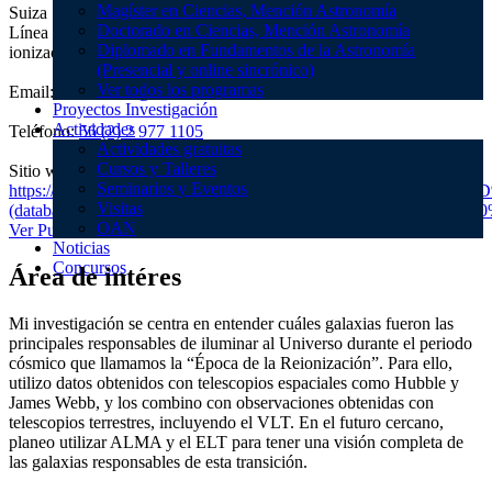
Magíster en Ciencias, Mención Astronomía
Suiza
Doctorado en Ciencias, Mención Astronomía
Línea de investigación: Galaxias emisoras y los procesos de re-
Diplomado en Fundamentos de la Astronomía
ionización en el Universo temprano
(Presencial y online sincrónico)
Ver todos los programas
Email:
csimmonds@das.uchile.cl
Proyectos Investigación
Actividades
Teléfono:
56 (2) 2 977 1105
Actividades gratuitas
Cursos y Talleres
Sitio web:
Seminarios y Eventos
https://ui.adsabs.harvard.edu/search/fq=%7B!type%3Daqp%20v%
Visitas
(database%3Aastronomy%20OR%20database%3Aphysics)&q=%2
OAN
Ver Publicaciones
Noticias
Concursos
Área de intéres
Mi investigación se centra en entender cuáles galaxias fueron las
principales responsables de iluminar al Universo durante el periodo
cósmico que llamamos la “Época de la Reionización”. Para ello,
utilizo datos obtenidos con telescopios espaciales como Hubble y
James Webb, y los combino con observaciones obtenidas con
telescopios terrestres, incluyendo el VLT. En el futuro cercano,
planeo utilizar ALMA y el ELT para tener una visión completa de
las galaxias responsables de esta transición.