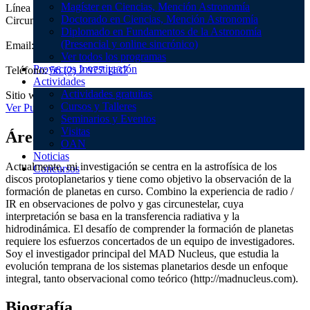
Magíster en Ciencias, Mención Astronomía
Línea de investigación: Protoplanetary Disks, Planet Formation,
Doctorado en Ciencias, Mención Astronomía
Circumstellar and Interstellar Media.
Diplomado en Fundamentos de la Astronomía
(Presencial y online sincrónico)
Email:
scasassus@u.uchile.cl
Ver todos los programas
Proyectos Investigación
Teléfono:
56 (2) 2 977 1137
Actividades
Actividades gratuitas
Sitio web:
http://madnucleus.com
Cursos y Talleres
Ver Publicaciones
Seminarios y Eventos
Visitas
Área de interés
OAN
Noticias
Actualmente, mi investigación se centra en la astrofísica de los
Concursos
discos protoplanetarios y tiene como objetivo la observación de la
formación de planetas en curso. Combino la experiencia de radio /
IR en observaciones de polvo y gas circunestelar, cuya
interpretación se basa en la transferencia radiativa y la
hidrodinámica. El desafío de comprender la formación de planetas
requiere los esfuerzos concertados de un equipo de investigadores.
Soy el investigador principal del MAD Nucleus, que estudia la
evolución temprana de los sistemas planetarios desde un enfoque
integral, tanto observacional como teórico (http://madnucleus.com).
Biografía