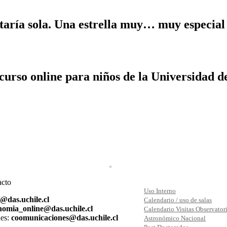
taría sola. Una estrella muy… muy especial
curso online para niños de la Universidad de
acto
Uso Interno
s@das.uchile.cl
Calendario / uso de salas
nomia_online@das.uchile.cl
Calendario Visitas Observator
es:
coomunicaciones@das.uchile.cl
Astronómico Nacional